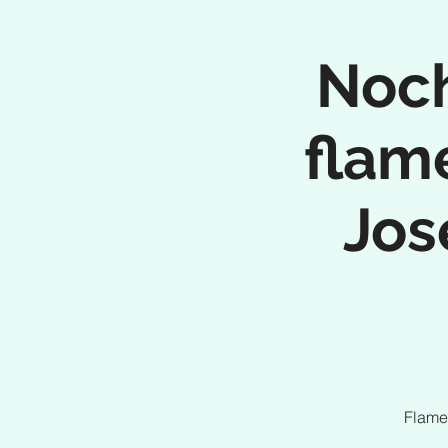
Noch
flam
Jos
Flame