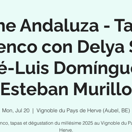
e Andaluza - T
enco con Delya S
é-Luis Domíngu
Esteban Murillo
Mon, Jul 20
  |  
Vignoble du Pays de Herve (Aubel, BE)
nco, tapas et dégustation du millésime 2025 au Vignoble du P
Herve.