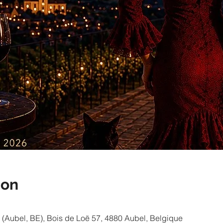
ion
(Aubel, BE), Bois de Loë 57, 4880 Aubel, Belgique