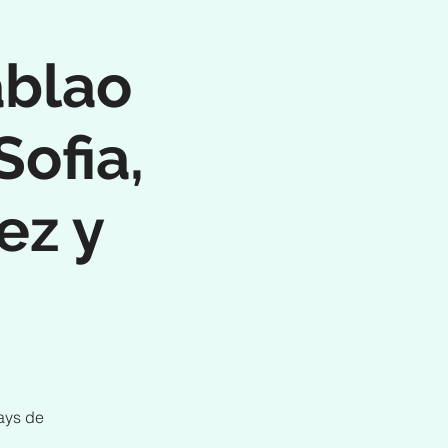
ablao
ofia,
ez y
ays de