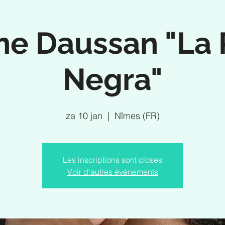
ne Daussan "La
Negra"
za 10 jan
  |  
Nîmes (FR)
Les inscriptions sont closes
Voir d'autres événements