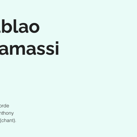
ablao
Camassi
vorde
nthony
(chant).