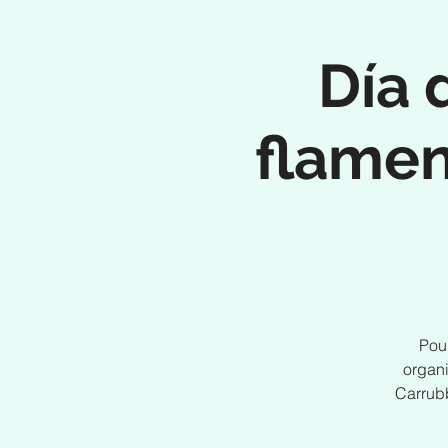
Día 
flamen
Pour
organ
Carrubb