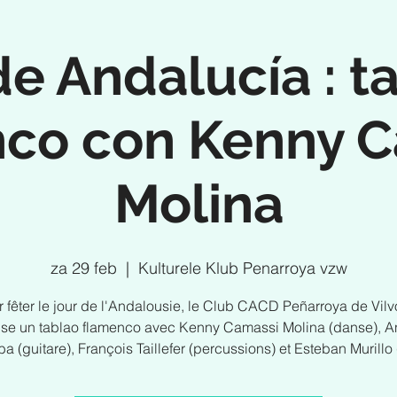
de Andalucía : t
co con Kenny 
Molina
za 29 feb
  |  
Kulturele Klub Penarroya vzw
 fêter le jour de l'Andalousie, le Club CACD Peñarroya de Vil
ise un tablao flamenco avec Kenny Camassi Molina (danse), A
a (guitare), François Taillefer (percussions) et Esteban Murillo 