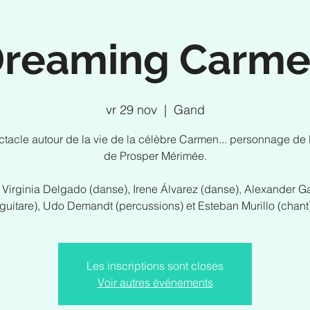
reaming Carm
vr 29 nov
  |  
Gand
tacle autour de la vie de la célèbre Carmen... personnage de 
de Prosper Mérimée.
Virginia Delgado (danse), Irene Álvarez (danse), Alexander G
(guitare), Udo Demandt (percussions) et Esteban Murillo (chant)
Les inscriptions sont closes
Voir autres événements