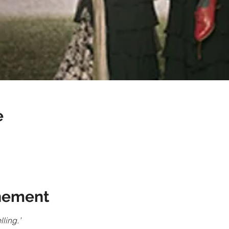
e
nement
ling.’