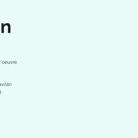
en
l'oeuvre
avilán
.