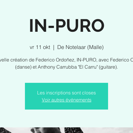
IN-PURO
vr 11 okt
  |  
De Notelaar (Malle)
velle création de Federico Ordoñez, IN-PURO, avec Federico 
(danse) et Anthony Carrubba "El Carru" (guitare).
Les inscriptions sont closes
Voir autres événements