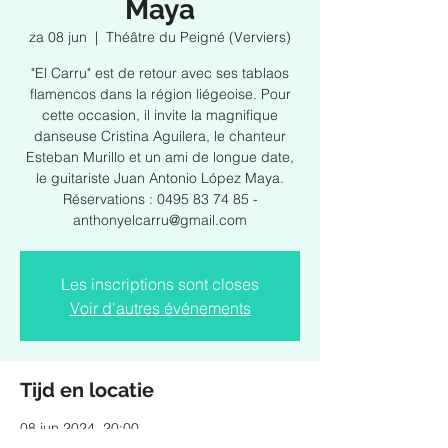
Maya
za 08 jun
  |  
Théâtre du Peigné (Verviers)
"El Carru" est de retour avec ses tablaos
flamencos dans la région liégeoise. Pour
cette occasion, il invite la magnifique
danseuse Cristina Aguilera, le chanteur
Esteban Murillo et un ami de longue date,
le guitariste Juan Antonio López Maya.
Réservations : 0495 83 74 85 -
anthonyelcarru@gmail.com
Les inscriptions sont closes
Voir d'autres événements
Tijd en locatie
08 jun 2024, 20:00
Théâtre du Peigné (Verviers), Pl. du