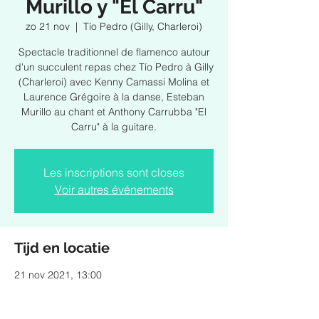
Murillo y "El Carru"
zo 21 nov
  |  
Tío Pedro (Gilly, Charleroi)
Spectacle traditionnel de flamenco autour
d'un succulent repas chez Tío Pedro à Gilly
(Charleroi) avec Kenny Camassi Molina et
Laurence Grégoire à la danse, Esteban
Murillo au chant et Anthony Carrubba "El
Carru" à la guitare.
Les inscriptions sont closes
Voir autres événements
Tijd en locatie
21 nov 2021, 13:00
Tío Pedro (Gilly, Charleroi), Place Ferrer 14,
6060 Charleroi, Belgique