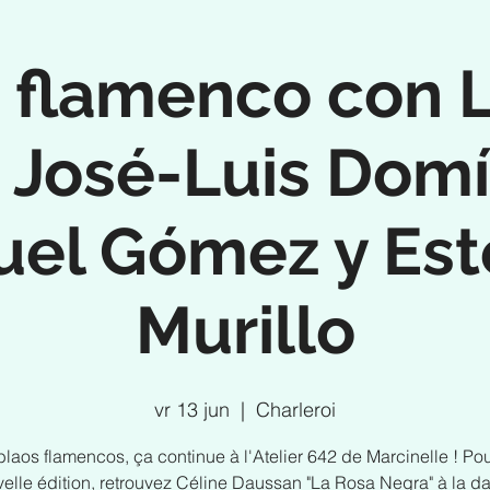
 flamenco con 
 José-Luis Dom
el Gómez y Es
Murillo
vr 13 jun
  |  
Charleroi
blaos flamencos, ça continue à l'Atelier 642 de Marcinelle ! Pou
elle édition, retrouvez Céline Daussan "La Rosa Negra" à la d