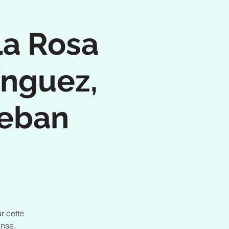
La Rosa
ínguez,
teban
r cette
anse,