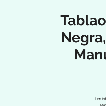
Tablao
Negra,
Manu
Les ta
nouv