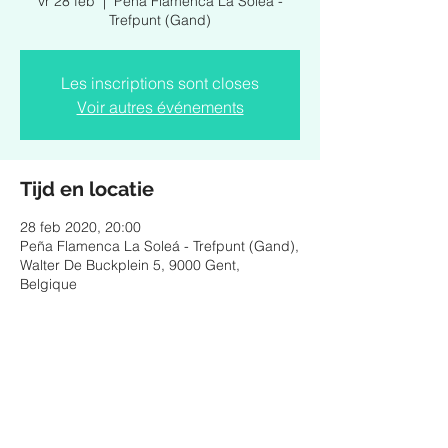
vr 28 feb
  |  
Peña Flamenca La Soleá -
Trefpunt (Gand)
Les inscriptions sont closes
Voir autres événements
Tijd en locatie
28 feb 2020, 20:00
Peña Flamenca La Soleá - Trefpunt (Gand),
Walter De Buckplein 5, 9000 Gent,
Belgique
Deel dit evenement