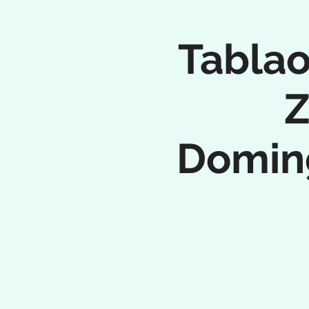
Tablao
Z
Doming