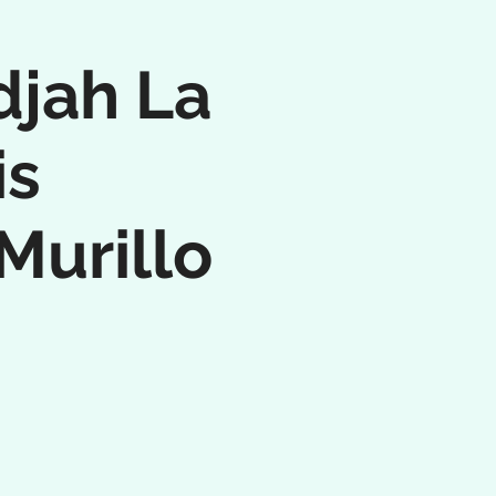
djah La
is
Murillo