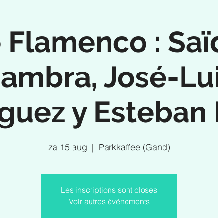
 Flamenco : Saï
ambra, José-Lu
uez y Esteban 
za 15 aug
  |  
Parkkaffee (Gand)
Les inscriptions sont closes
Voir autres événements