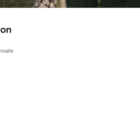
ion
roatie