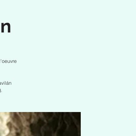
en
l'oeuvre
avilán
.