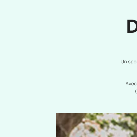
D
Un spec
Avec 