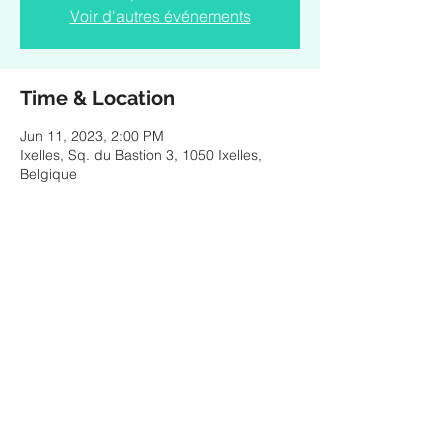
Voir d'autres événements
Time & Location
Jun 11, 2023, 2:00 PM
Ixelles, Sq. du Bastion 3, 1050 Ixelles,
Belgique
Share this event
© 2025 by ESTEBAN MURILLO - Pictures & design
by Federico Ordoñez