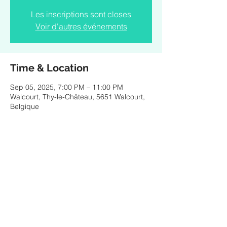
Les inscriptions sont closes
Voir d'autres événements
Time & Location
Sep 05, 2025, 7:00 PM – 11:00 PM
Walcourt, Thy-le-Château, 5651 Walcourt,
Belgique
Share this event
© 2025 by ESTEBAN MURILLO - Pictures & design