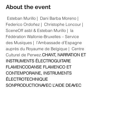
About the event
 Esteban Murillo | 
 Dani Barba Moreno | 
Federico Ordoñez | 
 Christophe Loncour | 
SceneOff asbl & Esteban Murillo | 
 la 
Fédération Wallonie-Bruxelles – Service 
des Musiques | 
 l’Ambassade d’Espagne 
auprès du Royaume de Belgique | 
 Centre 
Culturel de Perwez.
CHANT, NARRATION ET 
INSTRUMENTS ÉLECTRO
GUITARE 
FLAMENCO
DANSE FLAMENCO ET 
CONTEMPORAINE, INSTRUMENTS 
ÉLECTRO
TECHNIQUE 
SON
PRODUCTION
AVEC L’AIDE DE
AVEC 
L’AIDE DE
AVEC L’AIDE DU
Alliant chant, danse, narration et poésie, 
dans un univers musical contemporain qui 
ne renie toutefois pas l’essence-même de 
la tradition, POETA FLAMENCO démystifie 
ce que le flamenco a à nous dire en nous 
laissant entendre la beauté et la force de 