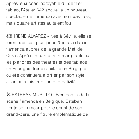
Après le succès incroyable du dernier 
tablao, l’Atelier 642 accueille un nouveau 
spectacle de flamenco avec non pas trois, 
mais quatre artistes au talent fou :
💃🏻 IRENE ÁLVAREZ - Née à Séville, elle se 
forme dès son plus jeune âge à la danse 
flamenca auprès de la grande Matilde 
Coral. Après un parcours remarquable sur 
les planches des théâtres et des tablaos 
en Espagne, Irene s’installe en Belgique, 
où elle continuera à briller par son style 
alliant à la fois tradition et créativité.
🎤 ESTEBAN MURILLO - Bien connu de la 
scène flamenca en Belgique, Esteban 
hérite son amour pour le chant de son 
grand-père, une figure emblématique de 
la communauté espagnole de Charleroi. Il 
compte déjà trois albums à son actif et 
nous rend souvent visite à l’Atelier pour 