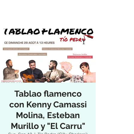
Tablao flamenco
con Kenny Camassi
Molina, Esteban
Murillo y "El Carru"