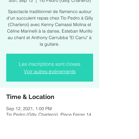
Sun, Sep 12
  |  
Tío Pedro (Gilly, Charleroi)
Spectacle traditionnel de flamenco autour
d'un succulent repas chez Tío Pedro à Gilly
(Charleroi) avec Kenny Camassi Molina et
Céline Marinelli à la danse, Esteban Murillo
au chant et Anthony Carrubba "El Carru" à
la guitare.
Les inscriptions sont closes
Voir autres événements
Time & Location
Sep 12, 2021, 1:00 PM
Tío Pedro (Gilly, Charleroi), Place Ferrer 14,
6060 Charleroi, Belgique