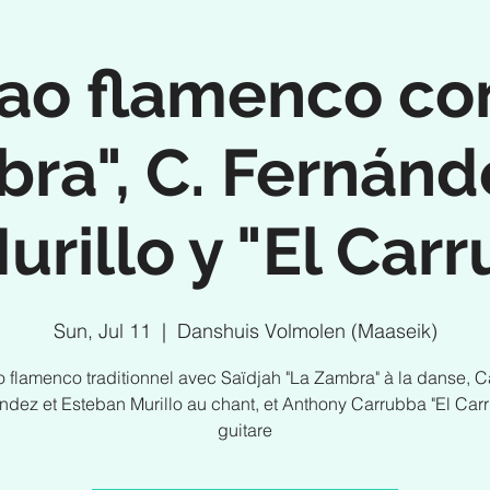
ao flamenco co
ra", C. Fernánde
urillo y "El Carr
Sun, Jul 11
  |  
Danshuis Volmolen (Maaseik)
o flamenco traditionnel avec Saïdjah "La Zambra" à la danse, 
ndez et Esteban Murillo au chant, et Anthony Carrubba "El Carru
guitare