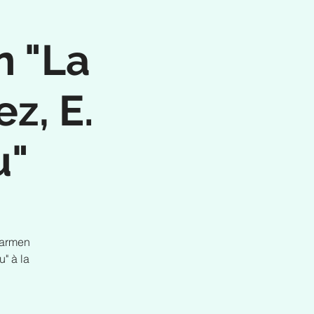
n "La
z, E.
u"
Carmen
" à la