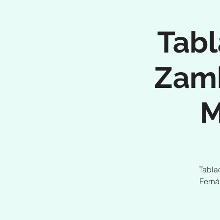
Tabl
Zamb
M
Tabla
Ferná