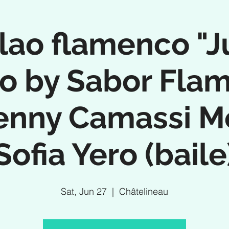
lao flamenco "J
vo by Sabor Fla
enny Camassi Mo
Sofia Yero (baile
Sat, Jun 27
  |  
Châtelineau