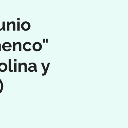
unio
menco"
lina y
)