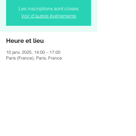
Les inscriptions sont closes
Voir d'autres événements
Heure et lieu
10 janv. 2025, 14:00 – 17:00
Paris (France), Paris, France
Partager cet événement
© 2025 by ESTEBAN MURILLO - Pictures & design
by Federico Ordoñez