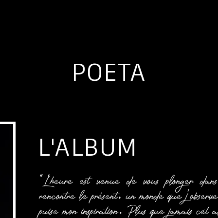
POETA
L'ALBUM
"L'heure est venue de vous plonger dans
rencontre le
présent, un monde que j'observe
puise mon inspiration. Plus que jamais cet 