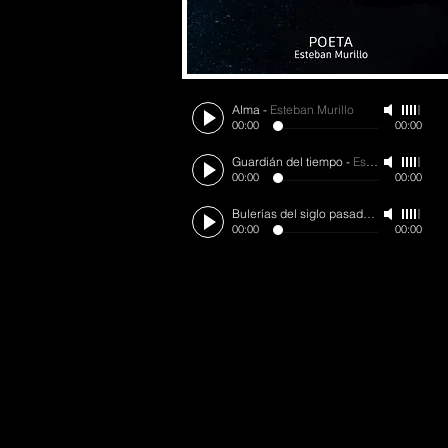
Alma
-
Esteban Murillo
00:00
00:00
Guardián del tiempo
-
Esteban Murillo
00:00
00:00
Bulerías del siglo pasado
-
Esteban Muri
00:00
00:00