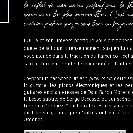
le reflet de mon amour profond pour le f
expériences les plus personnelles. C'est 
certaine pudeur que je vous livre ce fragmen
POETA et son univers poétique vous emmènent en
quête de soi ; un intense mo
ment suspendu dan
vous plonge dans la tradition du flamenco - cet ar
llo
sa relecture empreinte de modernité et d'authent
Co-produit par SceneOff asbl/vzw et SoleArte asb
la guitare, les pianos électroniques et les pe
guitares enchanteresses de Dani Barba Moreno e
la basse subtile de Serge Dacosse, et, sur scène,
Federico Ordoñez. Quant aux textes, certains son
du flamenco, alors que d'autres ont été écrits
Ordoñez.