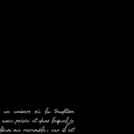
 un univers où la tradition
 avec poésie et dans lequel je
album me ressemble, car il est