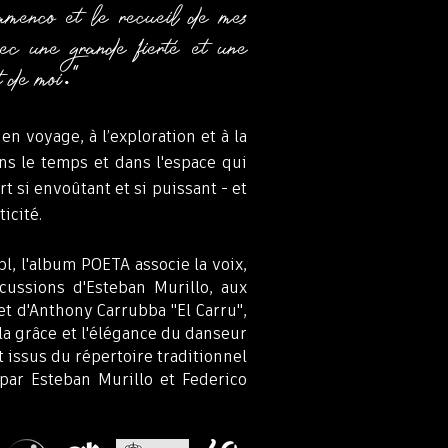
lamenco et le recueil de mes
avec une grande fierté et une
t de moi."
 voyage, à l’exploration et à la
s le temps et dans l'espace qui
t si envoûtant et si puissant - et
icité.
l, l'album POETA associe la voix,
rcussions d'Esteban Murillo, aux
t d'Anthony Carrubba "El Carru",
 la grâce et l'élégance du danseur
t issus du
répertoire traditionnel
 par Esteban Murillo et Federico