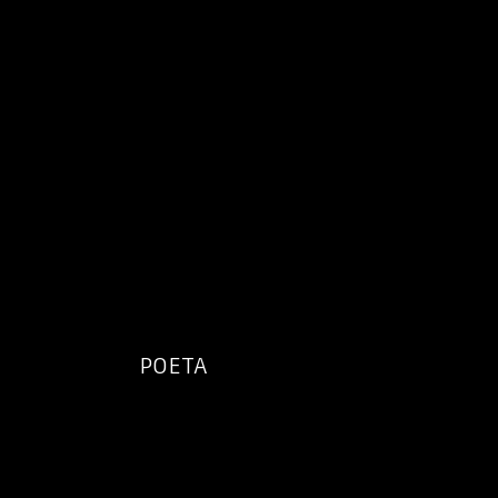
≡
BIO
DISCOGRAPHIE
POETA
EVENEMENTS
MEDIA
CONTACT