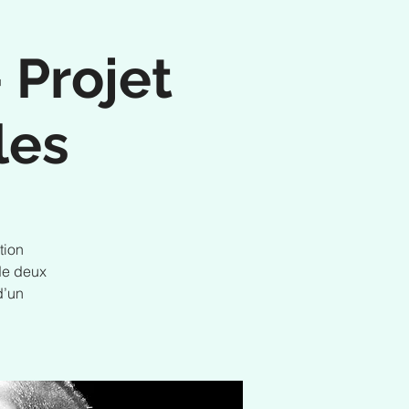
 Projet
les
tion
de deux
d’un