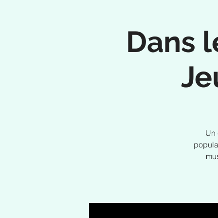
Dans l
Je
Un 
popula
mus