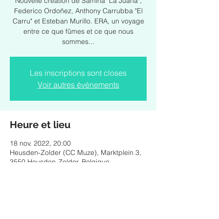
Nouvelle création de Samina "La Juana",
Federico Ordoñez, Anthony Carrubba "El
Carru" et Esteban Murillo. ERA, un voyage
entre ce que fûmes et ce que nous
sommes...
Les inscriptions sont closes
Voir autres événements
Heure et lieu
18 nov. 2022, 20:00
Heusden-Zolder (CC Muze), Marktplein 3,
3550 Heusden-Zolder, Belgique
Partager cet événement