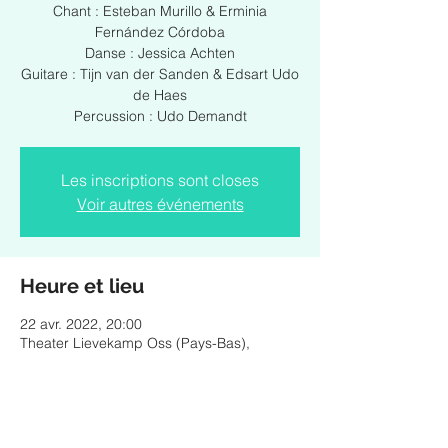
Chant : Esteban Murillo & Erminia
Fernández Córdoba
Danse : Jessica Achten
Guitare : Tijn van der Sanden & Edsart Udo
de Haes
Percussion : Udo Demandt
Les inscriptions sont closes
Voir autres événements
Heure et lieu
22 avr. 2022, 20:00
Theater Lievekamp Oss (Pays-Bas),
Raadhuislaan 14, 5341 GM Oss, Pays-Bas