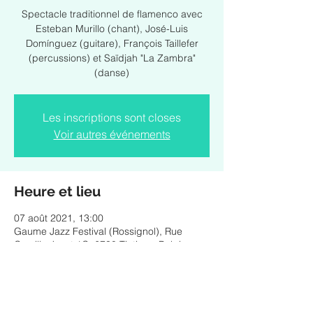
Spectacle traditionnel de flamenco avec
Esteban Murillo (chant), José-Luis
Domínguez (guitare), François Taillefer
(percussions) et Saïdjah "La Zambra"
(danse)
Les inscriptions sont closes
Voir autres événements
Heure et lieu
07 août 2021, 13:00
Gaume Jazz Festival (Rossignol), Rue
Camille Joset 1C, 6730 Tintigny, Belgique