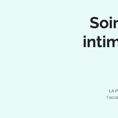
Soi
inti
LA P
l'occa