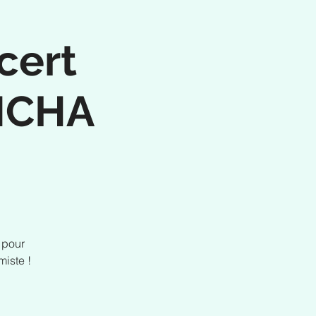
cert
ANCHA
 pour
miste !