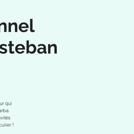
nnel
Esteban
ur qui
arba
vités
ulier !