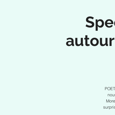
Spe
autour
POETA
nou
More
surpri