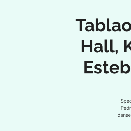
Tablao
Hall,
Esteb
Spec
Pedr
danse,