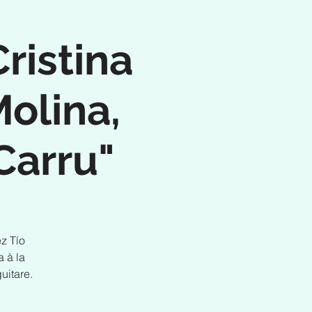
ristina
olina,
Carru"
z Tío
 à la
uitare.