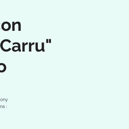
con
 Carru"
o
hony
ns :