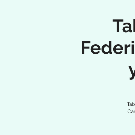
Ta
Federi
Tab
Car