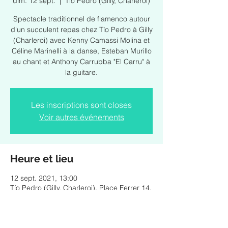
dim. 12 sept.
  |  
Tío Pedro (Gilly, Charleroi)
Spectacle traditionnel de flamenco autour
d'un succulent repas chez Tío Pedro à Gilly
(Charleroi) avec Kenny Camassi Molina et
Céline Marinelli à la danse, Esteban Murillo
au chant et Anthony Carrubba "El Carru" à
la guitare.
Les inscriptions sont closes
Voir autres événements
Heure et lieu
12 sept. 2021, 13:00
Tío Pedro (Gilly, Charleroi), Place Ferrer 14,
6060 Charleroi, Belgique