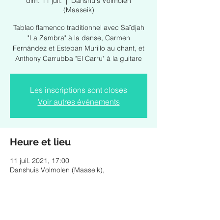
dim. 11 juil.
  |  
Danshuis Volmolen
(Maaseik)
Tablao flamenco traditionnel avec Saïdjah
"La Zambra" à la danse, Carmen
Fernández et Esteban Murillo au chant, et
Anthony Carrubba "El Carru" à la guitare
Les inscriptions sont closes
Voir autres événements
Heure et lieu
11 juil. 2021, 17:00
Danshuis Volmolen (Maaseik),
Volmolenstraat 11, 3680 Maaseik, Belgique