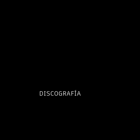
≡
BIOGRAFÍA
DISCOGRAFÍA
POETA
EVENTOS
VÍDEOS
CONTACTO