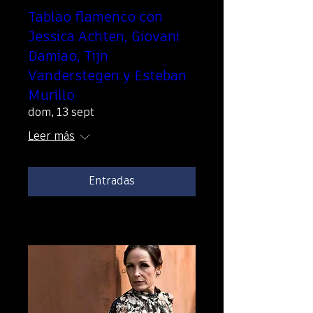
Tablao flamenco con
Jessica Achten, Giovani
Damiao, Tijn
Vanderstegen y Esteban
Murillo
dom, 13 sept
Leer más
Entradas