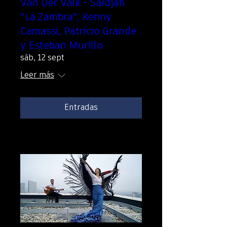
Van Der Valk - Saïdjah
"La Zambra", Kenny
Camassi, Patricio Grande
y Esteban Murillo
sáb, 12 sept
Leer más
Entradas