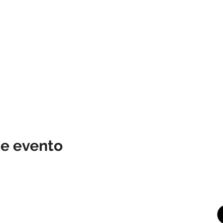
te evento
© 2025 by ESTEBAN MURILLO - Pictures & design by Federico Ordoñez