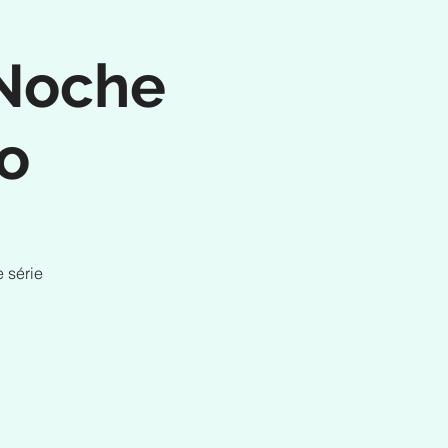
 Noche
o
 série