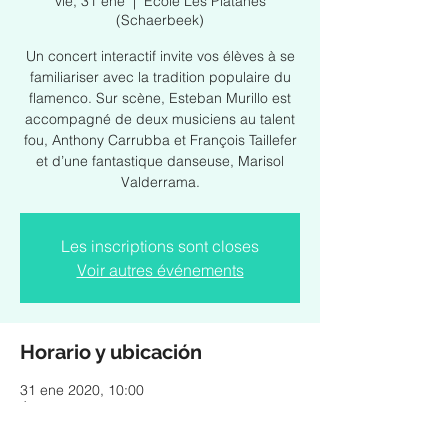
vie, 31 ene
  |  
École Les Platanes
(Schaerbeek)
Un concert interactif invite vos élèves à se
familiariser avec la tradition populaire du
flamenco. Sur scène, Esteban Murillo est
accompagné de deux musiciens au talent
fou, Anthony Carrubba et François Taillefer
et d’une fantastique danseuse, Marisol
Valderrama.
Les inscriptions sont closes
Voir autres événements
Horario y ubicación
31 ene 2020, 10:00
École Les Platanes (Schaerbeek), Rue
Verwée 12, 1030 Schaerbeek, Belgique