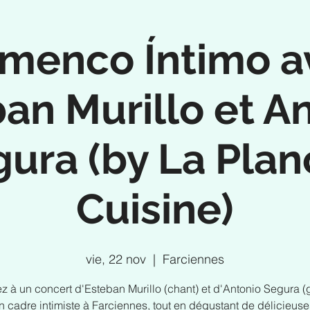
amenco Íntimo a
an Murillo et A
ura (by La Pla
Cuisine)
vie, 22 nov
  |  
Farciennes
ez à un concert d'Esteban Murillo (chant) et d'Antonio Segura (g
 cadre intimiste à Farciennes, tout en dégustant de délicieus