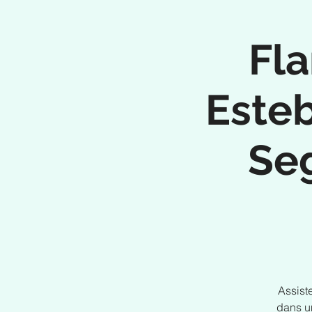
Fl
Esteb
Seg
Assist
dans un