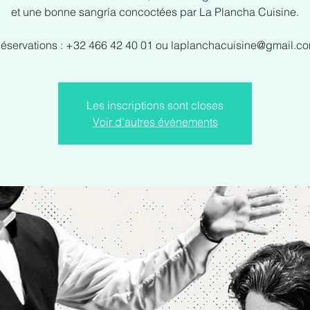
et une bonne sangría concoctées par La Plancha Cuisine.
éservations : +32 466 42 40 01 ou laplanchacuisine@gmail.c
Les inscriptions sont closes
Voir d'autres événements