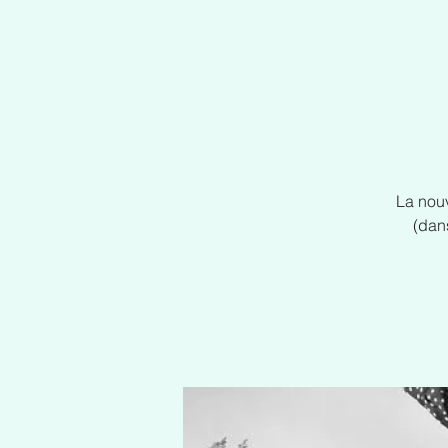
La nou
(dans