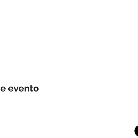
te evento
© 2025 by ESTEBAN MURILLO - Pictures & design by Federico Ordoñez