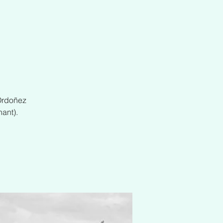
Ordoñez
hant).