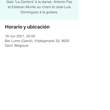
Galo "La Zambra" à la danse, Antonio Paz
et Esteban Murillo au chant et José-Luis
Domínguez à la guitare.
Horario y ubicación
18 nov 2021, 20:00
Bar Lume (Gand), Vrijdagmarkt 33, 9000
Gent, Belgique
Compartir este evento
© 2025 by ESTEBAN MURILLO - Pictures & design
by Federico Ordoñez