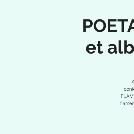
POETA
et al
A
cont
FLAME
flamen