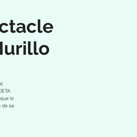
ctacle
urillo
al
POETA
que le
e de sa