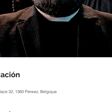
cación
lace 32, 1360 Perwez, Belgique