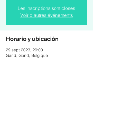
Les inscriptions sont closes
Voir d'autres événements
Horario y ubicación
29 sept 2023, 20:00
Gand, Gand, Belgique
Compartir este evento
© 2025 by ESTEBAN MURILLO - Pictures & design
by Federico Ordoñez