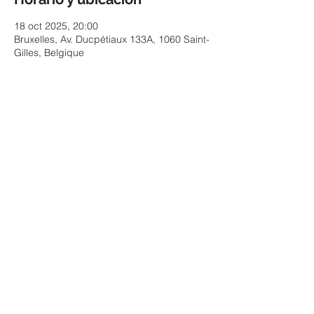
18 oct 2025, 20:00
Bruxelles, Av. Ducpétiaux 133A, 1060 Saint-
Gilles, Belgique
Acerca del evento
Compartir este evento
© 2025 by ESTEBAN MURILLO - Pictures & design