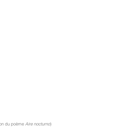
tion du poème
Aire nocturno
)