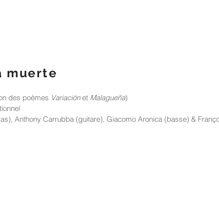
a muerte
tion des poèmes
Variación
et
Malagueña
)
tionnel
as), Anthony Carrubba (guitare), Giacomo Aronica (basse) & François