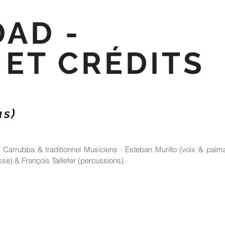
DAD -
 ET CRÉDITS
as)
 Carrubba & traditionnel Musiciens : Esteban Murillo (voix & palma
e) & François Taillefer (percussions).