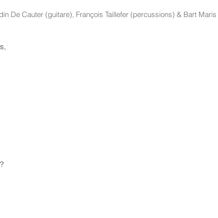
in De Cauter (guitare), François Taillefer (percussions) & Bart Maris
s,
o?